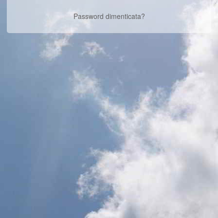
Password dimenticata?
Links
Switch to Desktop
Cerca
version
Contattaci
Chi Siamo
Condizioni
Privacy
Cookies