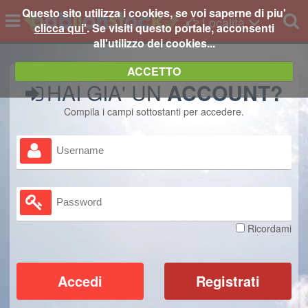
Questo sito utilizza i cookies, se voi saperne di piu'
Località
clicca qui'
. Se visiti questo portale, acconsenti
all'utilizzo dei cookies...
Benvenuto
Cosa cerchi?
ACCETTO
HAI GIA' UN
ACCOUNT?
La Mia Bacheca
Compila i campi sottostanti per accedere.
Inserisci Annuncio
Categoria
I Miei Annunci
I Miei Preferiti
Località
Ricordami
I Miei Avvisi
Accedi
Registrati
Accedi
Prezzo